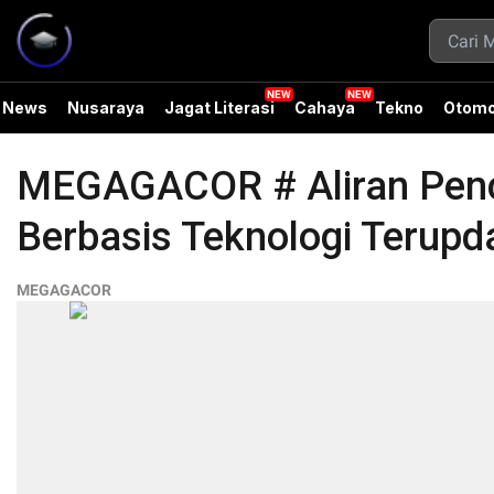
News
Nusaraya
Jagat Literasi
Cahaya
Tekno
Otomo
MEGAGACOR # Aliran Penc
Berbasis Teknologi Terupda
MEGAGACOR