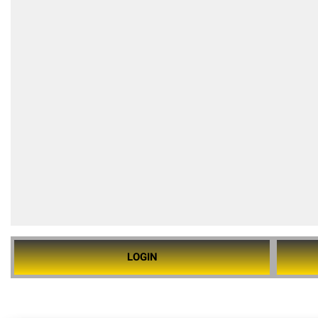
LOGIN