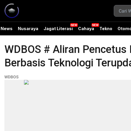
News
Nusaraya
Jagat Literasi
Cahaya
Tekno
Otomo
WDBOS # Aliran Pencetus 
Berbasis Teknologi Terupda
WDBOS